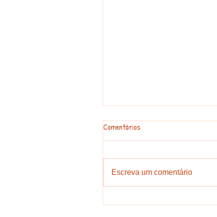
Comentários
Escreva um comentário
ILA no Band Cidade 1ª Edição